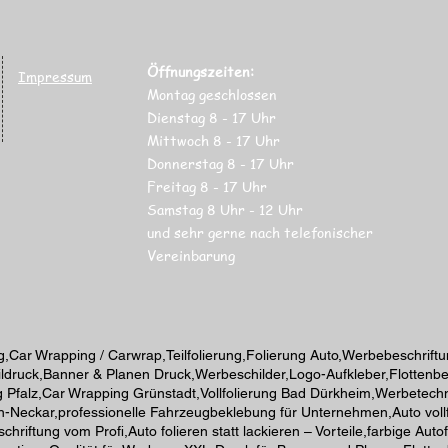
Öffnungszeiten:
Impressum
Montag geschlossen
Dienstag 8 - 17 Uhr
Mittwoch 8 - 17
Uhr
Donnerstag 8 - 17
Uhr
Freitag 8 - 17
Uhr
Samstag 8 Uhr
- 12 Uhr
und sehr gerne nach telefonischer
Vereinbarung
,Car Wrapping / Carwrap,Teilfolierung,Folierung Auto,Werbebeschrift
druck,Banner & Planen Druck,Werbeschilder,Logo-Aufkleber,Flottenbesch
 Pfalz,Car Wrapping Grünstadt,Vollfolierung Bad Dürkheim,Werbetechn
Neckar,professionelle Fahrzeugbeklebung für Unternehmen,Auto vollfo
ftung vom Profi,Auto folieren statt lackieren – Vorteile,farbige Autof