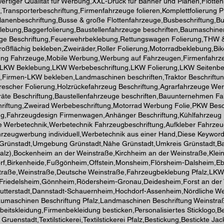
ochwertiger Qualität für Werbung,XXL-Druck für Banner und Planen,Flotte
ransporterbeschriftung,Firmenfahrzeuge folieren,Komplettfolierung 
anenbeschriftung,Busse & große Flottenfahrzeuge,Busbeschriftung,Bu
ebung,Baggerfolierung,Baustellenfahrzeuge beschriften,Baumaschinen
euge Beschriftung,Feuerwehrbeklebung,Rettungswagen Folierung,THW
roßflächig bekleben,Zweiräder,Roller Folierung,Motorradbeklebung,B
rung Fahrzeuge,Mobile Werbung,Werbung auf Fahrzeugen,Firmenfahrze
ng,LKW Beklebung,LKW Werbebeschriftung,LKW Folierung,LKW Seitenbe
ng,Firmen-LKW bekleben,Landmaschinen beschriften,Traktor Beschriftu
drescher Folierung,Holzrückefahrzeug Beschriftung,Agrarfahrzeuge W
räte Beschriftung,Baustellenfahrzeuge beschriften,Bauunternehmen 
hriftung,Zweirad Werbebeschriftung,Motorrad Werbung Folie,PKW Besc
rbung,Fahrzeugdesign Firmenwagen,Anhänger Beschriftung,Kühlfahrzeug
erbetechnik,Werbetechnik Fahrzeugbeschriftung,Aufkleber Fahrzeuge,
rzeugwerbung individuell,Werbetechnik aus einer Hand,Diese Keywords
Grünstadt,Umgebung Grünstadt,Nähe Grünstadt,Umkreis Grünstadt,Ba
Pfalz),Bockenheim an der Weinstraße,Kirchheim an der Weinstraße,K
rf,Birkenheide,Fußgönheim,Offstein,Monsheim,Flörsheim-Dalsheim,Ebe
straße,Weinstraße,Deutsche Weinstraße,Fahrzeugbeklebung Pfalz,LKW
ße,Friedelsheim,Gönnheim,Rödersheim-Gronau,Deidesheim,Forst an d
,Mutterstadt,Dannstadt-Schauernheim,Hochdorf-Assenheim,Nördliche W
schinen Beschriftung Pfalz,Landmaschinen Beschriftung Weinstraße,
beitskleidung,Firmenbekleidung besticken,Personalisiertes Sticklogo,Bes
 Gruenstadt,Textilstickerei,Textilstickerei Pfalz,Bestickung,Bestickte