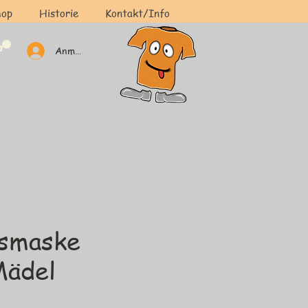
hop
Historie
Kontakt/Info
Anmelden
tsmaske
Mädel