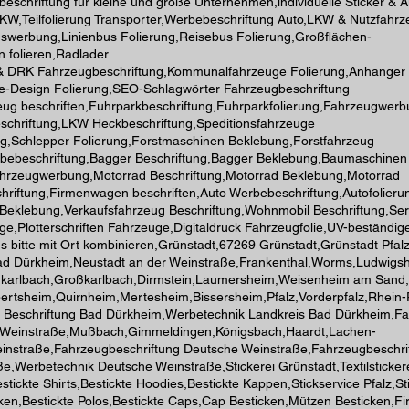
nbeschriftung für kleine und große Unternehmen,individuelle Sticker & A
PKW,Teilfolierung Transporter,Werbebeschriftung Auto,LKW & Nutzfahr
swerbung,Linienbus Folierung,Reisebus Folierung,Großflächen-
 folieren,Radlader
 & DRK Fahrzeugbeschriftung,Kommunalfahrzeuge Folierung,Anhänger
ike-Design Folierung,SEO-Schlagwörter Fahrzeugbeschriftung
ug beschriften,Fuhrparkbeschriftung,Fuhrparkfolierung,Fahrzeugwer
schriftung,LKW Heckbeschriftung,Speditionsfahrzeuge
ng,Schlepper Folierung,Forstmaschinen Beklebung,Forstfahrzeug
erbebeschriftung,Bagger Beschriftung,Bagger Beklebung,Baumaschinen
Fahrzeugwerbung,Motorrad Beschriftung,Motorrad Beklebung,Motorrad
hriftung,Firmenwagen beschriften,Auto Werbebeschriftung,Autofolieru
 Beklebung,Verkaufsfahrzeug Beschriftung,Wohnmobil Beschriftung,Se
Plotterschriften Fahrzeuge,Digitaldruck Fahrzeugfolie,UV-beständig
 bitte mit Ort kombinieren,Grünstadt,67269 Grünstadt,Grünstadt Pfal
d Dürkheim,Neustadt an der Weinstraße,Frankenthal,Worms,Ludwigs
leinkarlbach,Großkarlbach,Dirmstein,Laumersheim,Weisenheim am San
rtsheim,Quirnheim,Mertesheim,Bissersheim,Pfalz,Vorderpfalz,Rhein-P
 Beschriftung Bad Dürkheim,Werbetechnik Landkreis Bad Dürkheim,Fa
er Weinstraße,Mußbach,Gimmeldingen,Königsbach,Haardt,Lachen-
einstraße,Fahrzeugbeschriftung Deutsche Weinstraße,Fahrzeugbeschri
Werbetechnik Deutsche Weinstraße,Stickerei Grünstadt,Textilsticker
tickte Shirts,Bestickte Hoodies,Bestickte Kappen,Stickservice Pfalz,St
 Jacken,Bestickte Polos,Bestickte Caps,Cap Besticken,Mützen Besticken,F