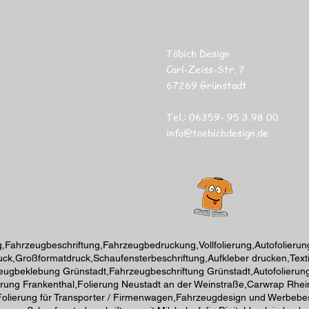
Töbich Design
Carl-Zeiss-Str. 7
67269 Grünstadt
Tel.: 06359- 95 3 98 00
info@toebichdesign.de
Fahrzeugbeschriftung,Fahrzeugbedruckung,Vollfolierung,Autofolierung
ruck,Großformatdruck,Schaufensterbeschriftung,Aufkleber drucken,Textil
zeugbeklebung Grünstadt,Fahrzeugbeschriftung Grünstadt,Autofolierung
rung Frankenthal,Folierung Neustadt an der Weinstraße,Carwrap Rhein-
olierung für Transporter / Firmenwagen,Fahrzeugdesign und Werbebeschri