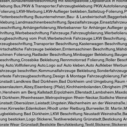
n lassen,Schaufensterbeschriftung mit Milchglasfolie,Digitaldruck in h
lebung Bus,PKW & Transporter,Fahrzeugbeklebung PKW,Autofolierung,T
olierung,LKW-Werbung,LKW-Auflieger bekleben,Sattelzug-Folierung,Pl
ottenbeschriftung Busunternehmen,Bau- & Landwirtschaft,Baggerbekl
beklebung,Landmaschinenbeschriftung,Spezialfahrzeuge,Einsatzfahrz
beschriftung,Anhängerfolierung,Werbebanner für Anhänger,Auflieger g
chriftung,Werbebeschriftung Fahrzeuge,Fahrzeugfolierung,Werbefolie
rzeugbeschriftung vom Profi,Werbetechnik Fahrzeuge,LKW Beschriftu
hrzeugbeschriftung,Transporter Beschriftung,Kastenwagen Beschriftu
irtschaftliche Fahrzeuge bekleben,Erntemaschinen Beschriftung,Mäh
schinen Folierung,Radlader Beschriftung,Minibagger Beklebung,Bauge
eschriftung,Crossbike Beklebung,Rennmotorrad Folierung,Roller Besc
ung Auto,Vollfolierung Auto,Logo auf Auto kleben,Auto Aufkleber We
ahrzeuge beschriften,Kommunalfahrzeuge Beklebung,Sonderfahrzeuge W
erfeste Fahrzeugbeschriftung,Design & Montage Fahrzeugfolierung,Fah
rünstadt Landkreis Bad Dürkheim,Bad Dürkheim und Umgebung,Raum 
iserslautern,Alzey,Eisenberg (Pfalz),Kirchheimbolanden,Obrigheim (
,Herxheim am Berg,Kallstadt,Erpolzheim,Ellerstadt,Lambsheim,Maxdo
ad Dürkheim,Rheinhessen,Metropolregion Rhein-Neckar,Südliche Wein
rünstadt,Obersülzen,Leistadt,Ungstein,Wachenheim an der Weinstra
er,Kirrweiler,Edenkoben,Rhodt unter Rietburg,Burrweiler,St. Martin
gbeklebung Bad Dürkheim,LKW Beschriftung Neustadt Weinstraße,Bauma
dung besticken,Logo Stickerei,Textilveredelung Grünstadt,Bestickung Ar
ate Wear Grünstadt,Bestickte Berufskleidung,Textil,Stickerei,Stickerei