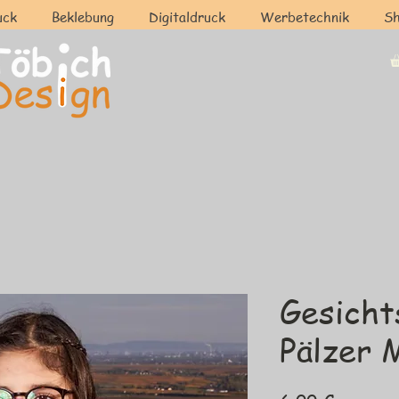
uck
Beklebung
Digitaldruck
Werbetechnik
S
Gesich
Pälzer 