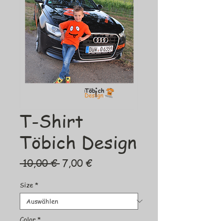
T-Shirt
Töbich Design
Standardpreis
Sale-
 10,00 € 
7,00 €
Preis
Size
*
Color
*