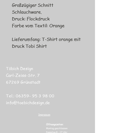
Großzügiger Schnitt
Schlauchware.
Druck: Flockdruck
Farbe vom Textil: Orange
Lieferumfang: T-Shirt orange mit
Druck Tobi Shirt
Töbich Design
Carl-Zeiss-Str. 7
67269 Grünstadt
Tel.:
06359- 95 3 98 00
info@toebichdesign.de
Impressum
Öffnungszeiten:
Montag geschlossen
Dienstag 8 - 17 Uhr