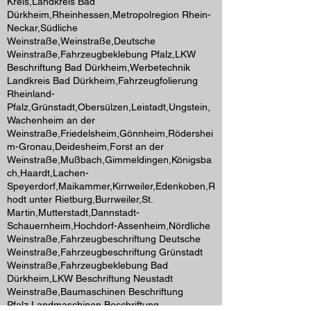
Kreis,Landkreis Bad
Dürkheim,Rheinhessen,Metropolregion Rhein-
Neckar,Südliche
Weinstraße,Weinstraße,Deutsche
Weinstraße,Fahrzeugbeklebung Pfalz,LKW
Beschriftung Bad Dürkheim,Werbetechnik
Landkreis Bad Dürkheim,Fahrzeugfolierung
Rheinland-
Pfalz,Grünstadt,Obersülzen,Leistadt,Ungstein,
Wachenheim an der
Weinstraße,Friedelsheim,Gönnheim,Rödershei
m-Gronau,Deidesheim,Forst an der
Weinstraße,Mußbach,Gimmeldingen,Königsba
ch,Haardt,Lachen-
Speyerdorf,Maikammer,Kirrweiler,Edenkoben,R
hodt unter Rietburg,Burrweiler,St.
Martin,Mutterstadt,Dannstadt-
Schauernheim,Hochdorf-Assenheim,Nördliche
Weinstraße,Fahrzeugbeschriftung Deutsche
Weinstraße,Fahrzeugbeschriftung Grünstadt
Weinstraße,Fahrzeugbeklebung Bad
Dürkheim,LKW Beschriftung Neustadt
Weinstraße,Baumaschinen Beschriftung
Pfalz,Landmaschinen Beschriftung