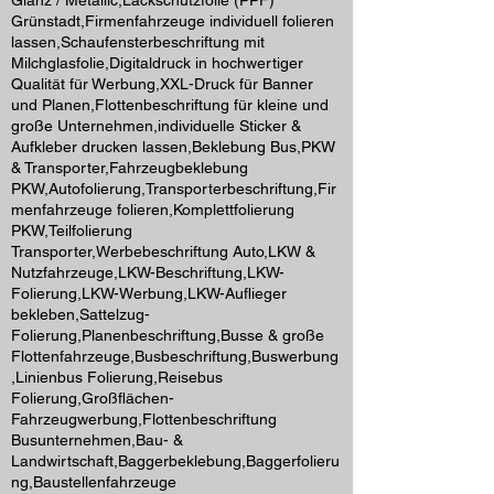
Glanz / Metallic,Lackschutzfolie (PPF)
Grünstadt,Firmenfahrzeuge individuell folieren
lassen,Schaufensterbeschriftung mit
Milchglasfolie,Digitaldruck in hochwertiger
Qualität für Werbung,XXL-Druck für Banner
und Planen,Flottenbeschriftung für kleine und
große Unternehmen,individuelle Sticker &
Aufkleber drucken lassen,Beklebung Bus,PKW
& Transporter,Fahrzeugbeklebung
PKW,Autofolierung,Transporterbeschriftung,Fir
menfahrzeuge folieren,Komplettfolierung
PKW,Teilfolierung
Transporter,Werbebeschriftung Auto,LKW &
Nutzfahrzeuge,LKW-Beschriftung,LKW-
Folierung,LKW-Werbung,LKW-Auflieger
bekleben,Sattelzug-
Folierung,Planenbeschriftung,Busse & große
Flottenfahrzeuge,Busbeschriftung,Buswerbung
,Linienbus Folierung,Reisebus
Folierung,Großflächen-
Fahrzeugwerbung,Flottenbeschriftung
Busunternehmen,Bau- &
Landwirtschaft,Baggerbeklebung,Baggerfolieru
ng,Baustellenfahrzeuge