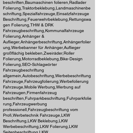
beschriften,Baumaschinen folieren,Radlader
Folierung,Traktorbeklebung,Landmaschinenbe
schriftung,Spezialfahrzeuge,Einsatzfahrzeuge
Beschriftung,Feuerwehrbeklebung,Rettungswa
gen Folierung,THW & DRK
Fahrzeugbeschriftung,Kommunalfahrzeuge
Folierung,Anhänger &
Auflieger,Anhängerbeschriftung,Anhängerfolier
ung,Werbebanner für Anhänger,Auflieger
großflächig bekleben,Zweiräder,Roller
Folierung,Motorradbeklebung,Bike-Design
Folierung,SEO-Schlagwörter
Fahrzeugbeschriftung
allgemein,Autobeschriftung,Werbebeschriftung
Fahrzeuge,Fahrzeugfolierung,Werbefolierung
Fahrzeuge,Mobile Werbung,Werbung auf
Fahrzeugen,Firmenfahrzeug
beschriften,Fuhrparkbeschriftung,Fuhrparkfolie
rung,Fahrzeugwerbung
professionell,Fahrzeugbeschriftung vom
Profi,Werbetechnik Fahrzeuge,LKW
Beschriftung,LKW Beklebung,LKW
Werbebeschriftung,LKW Folierung,LKW
Seitenbeschriftung,LKW