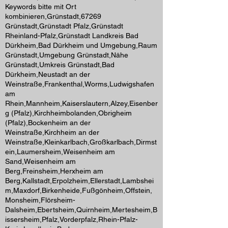
Keywords bitte mit Ort
kombinieren,Grünstadt,67269
Grünstadt,Grünstadt Pfalz,Grünstadt
Rheinland-Pfalz,Grünstadt Landkreis Bad
Dürkheim,Bad Dürkheim und Umgebung,Raum
Grünstadt,Umgebung Grünstadt,Nähe
Grünstadt,Umkreis Grünstadt,Bad
Dürkheim,Neustadt an der
Weinstraße,Frankenthal,Worms,Ludwigshafen
am
Rhein,Mannheim,Kaiserslautern,Alzey,Eisenber
g (Pfalz),Kirchheimbolanden,Obrigheim
(Pfalz),Bockenheim an der
Weinstraße,Kirchheim an der
Weinstraße,Kleinkarlbach,Großkarlbach,Dirmst
ein,Laumersheim,Weisenheim am
Sand,Weisenheim am
Berg,Freinsheim,Herxheim am
Berg,Kallstadt,Erpolzheim,Ellerstadt,Lambshei
m,Maxdorf,Birkenheide,Fußgönheim,Offstein,
Monsheim,Flörsheim-
Dalsheim,Ebertsheim,Quirnheim,Mertesheim,B
issersheim,Pfalz,Vorderpfalz,Rhein-Pfalz-