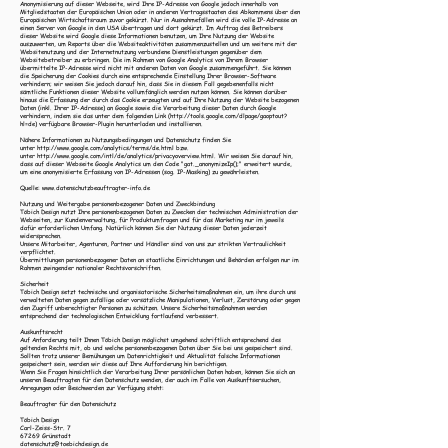
Anonymisierung auf dieser Webseite, wird Ihre IP-Adresse von Google jedoch innerhalb von
Mitgliedstaaten der Europäischen Union oder in anderen Vertragsstaaten des Abkommens über den
Europäischen Wirtschaftsraum zuvor gekürzt. Nur in Ausnahmefällen wird die volle IP-Adresse an
einen Server von Google in den USA übertragen und dort gekürzt. Im Auftrag des Betreibers
dieser Website wird Google diese Informationen benutzen, um Ihre Nutzung der Website
auszuwerten, um Reports über die Websiteaktivitäten zusammenzustellen und um weitere mit der
Websitenutzung und der Internetnutzung verbundene Dienstleistungen gegenüber dem
Websitebetreiber zu erbringen. Die im Rahmen von Google Analytics von Ihrem Browser
übermittelte IP-Adresse wird nicht mit anderen Daten von Google zusammengeführt. Sie können
die Speicherung der Cookies durch eine entsprechende Einstellung Ihrer Browser-Software
verhindern; wir weisen Sie jedoch darauf hin, dass Sie in diesem Fall gegebenenfalls nicht
sämtliche Funktionen dieser Website vollumfänglich werden nutzen können. Sie können darüber
hinaus die Erfassung der durch das Cookie erzeugten und auf Ihre Nutzung der Website bezogenen
Daten (inkl. Ihrer IP-Adresse) an Google sowie die Verarbeitung dieser Daten durch Google
verhindern, indem sie das unter dem folgenden Link (http://tools.google.com/dlpage/gaoptout?
hl=de) verfügbare Browser-Plugin herunterladen und installieren.
Nähere Informationen zu Nutzungsbedingungen und Datenschutz finden Sie
unter
http://www.google.com/analytics/terms/de.html
bzw.
unter
http://www.google.com/intl/de/analytics/privacyoverview.html
. Wir weisen Sie darauf hin,
dass auf dieser Webseite Google Analytics um den Code "gat._anonymizeIp();" erweitert wurde,
um eine anonymisierte Erfassung von IP-Adressen (sog. IP-Masking) zu gewährleisten.
Quelle:
www.datenschutzbeauftragter-info.de
Nutzung und Weitergabe personenbezogener Daten und Zweckbindung
Töbich Design nutzt Ihre personenbezogenen Daten zu Zwecken der technischen Administration der
Webseiten, zur Kundenverwaltung, für Produktumfragen und für das Marketing nur im jeweils
dafür erforderlichen Umfang. Natürlich können Sie der Nutzung dieser Daten jederzeit
widersprechen.
Unsere Mitarbeiter, Agenturen, Partner und Händler sind von uns zur strikten Vertraulichkeit
verpflichtet.
Übermittlungen personenbezogener Daten an staatliche Einrichtungen und Behörden erfolgen nur im
Rahmen zwingender nationaler Rechtsvorschriften.
Sicherheit
Töbich Design setzt technische und organisatorische Sicherheitsmaßnahmen ein, um ihre durch uns
verwalteten Daten gegen zufällige oder vorsätzliche Manipulationen, Verlust, Zerstörung oder gegen
den Zugriff unberechtigter Personen zu schützen. Unsere Sicherheitsmaßnahmen werden
entsprechend der technologischen Entwicklung fortlaufend verbessert.
Auskunftsrecht
Auf Anforderung teilt Ihnen Töbich Design möglichst umgehend schriftlich entsprechend des
geltenden Rechts mit, ob und welche personenbezogenen Daten über Sie bei uns gespeichert sind.
Sollten trotz unserer Bemühungen um Datenrichtigkeit und Aktualität falsche Informationen
gespeichert sein, werden wir diese auf Ihre Aufforderung hin berichtigen.
Wenn Sie Fragen hinsichtlich der Verarbeitung Ihrer persönlichen Daten haben, können Sie sich an
unseren Beauftragten für den Datenschutz wenden, der auch im Falle von Auskunftsersuchen,
Anregungen oder Beschwerden zur Verfügung steht:
Beauftragter für den Datenschutz
Töbich Design
Carl-Zeiss-Str. 7
67269 Grünstadt
datenschutz@toebichdesign.de