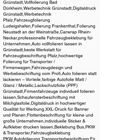
Grünstadt,Vollfolierung Bad
Dürkheim,Werbetechnik Grünstadt,Digitaldruck
Grünstadt,Werbetechnik
Pfalz,Fahrzeugfolierung
Ludwigshafen,Folierung Frankenthal,Folierung
Neustadt an der Weinstraße,Carwrap Rhein-
Neckar,professionelle Fahrzeugbeklebung für
Unternehmen,Auto vollfolieren lassen in
Grünstadt,beste Werkstatt für
Fahrzeugbeschriftung Pfalz,hochwertige
Folierung für Transporter /
Firmenwagen,Fahrzeugdesign und
Werbebeschriftung vom Profi,Auto folieren statt
lackieren – Vorteile,farbige Autofolie Matt /
Glanz / Metallic,Lackschutzfolie (PPF)
Grünstadt,Firmenfahrzeuge individuell folieren
lassen,Schaufensterbeschriftung mit
Milchglasfolie,Digitaldruck in hochwertiger
Qualität für Werbung,XXL-Druck für Banner
und Planen,Flottenbeschriftung für kleine und
große Unternehmen,individuelle Sticker &
Aufkleber drucken lassen,Beklebung Bus,PKW
& Transporter,Fahrzeugbeklebung
PKW,Autofolierung,Transporterbeschriftung,Fir