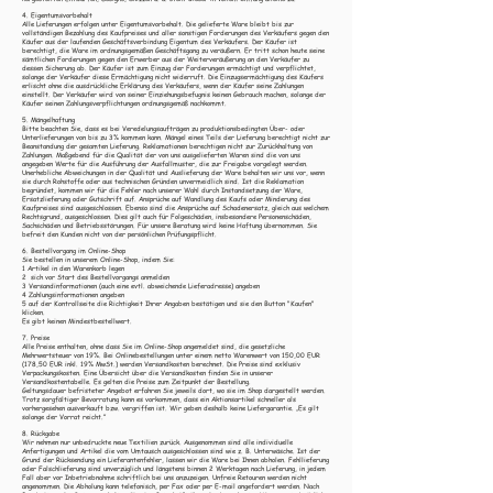
4. Eigentumsvorbehalt
Alle Lieferungen erfolgen unter Eigentumsvorbehalt. Die gelieferte Ware bleibt bis zur
vollständigen Bezahlung des Kaufpreises und aller sonstigen Forderungen des Verkäufers gegen den
Käufer aus der laufenden Geschäftsverbindung Eigentum des Verkäufers. Der Käufer ist
berechtigt, die Ware im ordnungsgemäßen Geschäftsgang zu veräußern. Er tritt schon heute seine
sämtlichen Forderungen gegen den Erwerber aus der Weiterveräußerung an den Verkäufer zu
dessen Sicherung ab. Der Käufer ist zum Einzug der Forderungen ermächtigt und verpflichtet,
solange der Verkäufer diese Ermächtigung nicht widerruft. Die Einzugsermächtigung des Käufers
erlischt ohne die ausdrückliche Erklärung des Verkäufers, wenn der Käufer seine Zahlungen
einstellt. Der Verkäufer wird von seiner Einziehungsbefugnis keinen Gebrauch machen, solange der
Käufer seinen Zahlungsverpflichtungen ordnungsgemäß nachkommt.
5. Mängelhaftung
Bitte beachten Sie, dass es bei Veredelungsaufträgen zu produktionsbedingten Über- oder
Unterlieferungen von bis zu 3% kommen kann. Mängel eines Teils der Lieferung berechtigt nicht zur
Beanstandung der gesamten Lieferung. Reklamationen berechtigen nicht zur Zurückhaltung von
Zahlungen. Maßgebend für die Qualität der von uns ausgelieferten Waren sind die von uns
angegeben Werte für die Ausführung der Ausfallmuster, die zur Freigabe vorgelegt werden.
Unerhebliche Abweichungen in der Qualität und Auslieferung der Ware behalten wir uns vor, wenn
sie durch Rohstoffe oder aus technischen Gründen unvermeidlich sind. Ist die Reklamation
begründet, kommen wir für die Fehler nach unserer Wahl durch Instandsetzung der Ware,
Ersatzlieferung oder Gutschrift auf. Ansprüche auf Wandlung des Kaufs oder Minderung des
Kaufpreises sind ausgeschlossen. Ebenso sind die Ansprüche auf Schadenersatz, gleich aus welchem
Rechtsgrund, ausgeschlossen. Dies gilt auch für Folgeschäden, insbesondere Personenschäden,
Sachschäden und Betriebsstörungen. Für unsere Beratung wird keine Haftung übernommen. Sie
befreit den Kunden nicht von der persönlichen Prüfungspflicht.
6. Bestellvorgang im Online-Shop
Sie bestellen in unserem Online-Shop, indem Sie:
1 Artikel in den Warenkorb legen
2 sich vor Start des Bestellvorgangs anmelden
3 Versandinformationen (auch eine evtl. abweichende Lieferadresse) angeben
4 Zahlungsinformationen angeben
5 auf der Kontrollseite die Richtigkeit Ihrer Angaben bestätigen und sie den Button "Kaufen"
klicken.
Es gibt keinen Mindestbestellwert.
7. Preise
Alle Preise enthalten, ohne dass Sie im Online-Shop angemeldet sind, die gesetzliche
Mehrwertsteuer von 19%. Bei Onlinebestellungen unter einem netto Warenwert von 150,00 EUR
(178,50 EUR inkl. 19% MwSt.) werden Versandkosten berechnet. Die Preise sind exklusiv
Verpackungskosten. Eine Übersicht über die Versandkosten finden Sie in unserer
Versandkostentabelle. Es gelten die Preise zum Zeitpunkt der Bestellung.
Geltungsdauer befristeter Angebot erfahren Sie jeweils dort, wo sie im Shop dargestellt werden.
Trotz sorgfältiger Bevorratung kann es vorkommen, dass ein Aktionsartikel schneller als
vorhergesehen ausverkauft bzw. vergriffen ist. Wir geben deshalb keine Liefergarantie. „Es gilt
solange der Vorrat reicht.”
8. Rückgabe
Wir nehmen nur unbedruckte neue Textilien zurück. Ausgenommen sind alle individuelle
Anfertigungen und Artikel die vom Umtausch ausgeschlossen sind wie z. B. Unterwäsche. Ist der
Grund der Rücksendung ein Lieferantenfehler, lassen wir die Ware bei Ihnen abholen. Fehllieferung
oder Falschlieferung sind unverzüglich und längstens binnen 2 Werktagen nach Lieferung, in jedem
Fall aber vor Inbetriebnahme schriftlich bei uns anzuzeigen. Unfreie Retouren werden nicht
angenommen. Die Abholung kann telefonisch, per Fax oder per E-mail angefordert werden. Nach