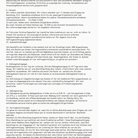
Bearbeitung der Retoure erhalten Sie eine Gutschrift über den berechneten Warenwert abzüglich
15% Handlingskosten, mindestens 15,00 Euro je ursprünglicher Lieferung. Versandkosten und
Verpackungskosten werden nicht gutgeschrieben.
9. Versand
Wir liefern innerhalb Deutschland. Wir liefern innerhalb von 1-3 Wochen nach Eingang der
Bestellung. Evtl. Ausnahmen entnehmen Sie bitte der jeweiligen Produktseite oder den
Lagerbeständen. Unsere Versandkosten können Sie unserer Versandkostentabelle entnehmen.
Versandkostentabelle: Pro Paket 9,90€
Je nach Land, können unter Umständen Zollgebühren anfallen.
Bei einem Versand auf Inseln kommen zzgl. 14,00€ zu den normalen Versandkosten hinzu.
Bei Lieferverzögerungen werden wir Sie umgehend informieren.
Im Falle einer Nichtverfügbarkeit der bestellten Ware behalten wir uns vor, nicht zu liefern. In
diesem Fall werden wir Sie unverzüglich darüber informieren und bereits erhaltene
Gegenleistungen unverzüglich zurückerstatten (sofern wir Ihr Angebot durch eine
Auftragsbestätigung angenommen haben).
10. Auslandslieferungen
Alle Geschäfte und Verkäufe in das Ausland sind auf der Grundlage dieser AGB abgeschlossen.
Über alle Rechte aus diesem Vertragsverhältnis entscheidet ausschließlich deutsches Recht. Für
den Fall, dass wir im Ausland gerichtliche Maßnahmen ergreifen müssen, um die Erfüllung unserer
vertraglichen Ansprüche durchzusetzen, verpflichtete sich der Käufer zur übernahme und Zahlung
aller gerichtlichen und außergerichtlichen Kosten zzgl. Anwaltsgebühren. Der Kunde im Ausland
erkennt diese Bedingungen mit der Auftragserteilung an, sie gelten als vereinbart.
11. Zahlungsbedingungen
Rechnungsdatum ist der Tag der Lieferung. Übliche Zahlungsbedingung ist 30 Tage netto ohne
Abzug. Wir behalten uns vor, eine Bonitätsprüfung über Schufa, Creditreform oder einer anderen
Auskunftei vorzunehmen. Wir behalten uns weiter das Recht vor, anstelle der üblichen
Zahlungskonditionen nur mit den mit dem Kunden zu vereinbarenden Zahlungskonditionen zu
liefern.
Die Aufrechnung mit Gegenforderungen des Kunden ist für alle denkbaren Fälle ausgeschlossen, es
sei denn die Gegenansprüche sind unbestritten oder rechtskräftig festgestellt. Wir sind
berechtigt, unsere Forderungen aus Lieferungen und Leistungen zu Finanzierungszwecken
abzutreten.
12. Zahlungsverzug
Bei Zahlungsverzug werden Mahngebühren in Höhe von bis zu EUR 10.- und Verzugszinsen in Höhe
von 10% p. a. berechnet. Erfolgt auch nach einer Mahnung nicht innerhalb der darin gesetzten Frist
die Bezahlung, werden alle offenen Rechnungen des Kunden sofort zur Zahlung fällig. Die
Forderungen werden sodann an ein Inkassounternehmen zum Inkasso übergeben. Die hierdurch
entstehenden weiteren Kosten gehen zu Lasten des zahlungspflichtigen Kunden.
13. Vertragsbestimmungen
Sie geben ein verbindliches Angebot ab, wenn Sie im Online-Bestellprozess unter Eingabe der dort
verlangten Angaben durchlaufen haben und im letzten Bestellschritt den Button "Bestellen"
anklicken.
Nachdem Sie Ihre Bestellung abgeschickt haben, senden wir Ihnen eine E-Mail, die den Empfang
Ihrer Bestellung bei uns bestätigt und deren Einzelheiten aufführt. Diese Empfangsbestätigung
stellt keine Annahme Ihres Angebotes dar, sondern soll Sie nur darüber informieren, dass Ihre
Bestellung bei uns eingegangen ist. Der Kaufvertrag kommt erst zustande durch den Versand einer
Auftragsbestätigung. Spätestens bis zur Lieferung der Ware erhalten Sie von uns alle
Kundeninformationen, die Sie für Ihre Unterlagen ausdrucken sollten. Ihre Bestellungen werden bei
uns nach Vertragsschluss nicht gespeichert und kann nach Abschluss des Bestellvorgangs nicht mehr
abgerufen werden. Sie können die Bestelldaten aber unmittelbar nach Erhalt der Bestellungskopie
ausdrucken. Bitte bewahren Sie daher alle Dokumente und Nachrichten, die Sie von uns erhalten,