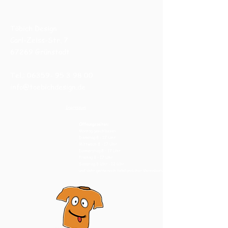
Töbich Design
Carl-Zeiss-Str. 7
67269 Grünstadt
Tel.:
06359- 95 3 98 00
info@toebichdesign.de
Impressum
Öffnungszeiten:
Montag geschlossen
Dienstag 8 - 17 Uhr
Mittwoch 8 - 17
Uhr
Donnerstag 8 - 17
Uhr
Freitag 8 - 17
Uhr
Samstag 8 Uhr
- 12 Uhr
und sehr gerne nach telefonischer Vereinbarung