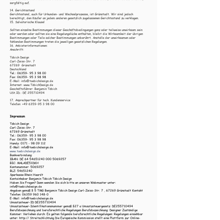
sorgfältig auf.
14. Gerichtsstand
Gerichtsstand, auch für Urkunden- und Wechselprozesse, ist Grünstadt. Wir sind jedoch
berechtigt, den Käufer an jedem anderen gesetzlich zugelassenen Gerichtsstand zu verklagen.
15. Salvatorische Klausel
Sollten einzelne Bestimmungen dieser Geschäftsbedingungen ganz oder teilweise unwirksam sein
oder werden oder sollten sie eine Regelungslücke enthalten, bleibt die Wirksamkeit der übrigen
Bestimmungen oder Teile solcher Bestimmungen unberührt. Anstelle der unwirksamen oder
fehlenden Bestimmungen treten die jeweiligen gesetzlichen Regelungen.
16. Anbieterinformationen:
Anschrift:
Töbich Design
Carl-Zeiss-Str. 7
67269 Grünstadt
Deutschland
Tel.:
06359- 95 3 98 00
Fax:
06359- 95 3 98 98
E-Mail:
info@toebichdesign.de
Internet: www.TöbichDesign.de
Geschäftsführer: Benjamin Töbich
USt.ID.: DE 255710494
17. Anprechpartner für tech. Kundenservice
Telefon: +49 6359-95 3 98 00
Impressum
Töbich Design
Carl-Zeiss-Str. 7
67269 Grünstadt
Tel.:
06359- 95 3 98 00
Fax:
06359- 95 3 98 98
Handy:
0171 - 98 09 112
E-Mail:
info@toebichdesign.de
www.toebichdesign.de
Bankverbindung:
IBAN: DE
64 54651240 000
5069257
BIC: MALADE51DKH
Kontonummer:
5069257
BLZ:
54651240
Sparkasse Rhein Haardt
Kontoinhaber Benjamin Töbich Töbich Design
Haben Sie Fragen? Dann wenden Sie sich bitte an unseren Webmaster unter:
info@toebichdesign.de
Angaben gemäß § 5 TMG Benjamin Töbich Design Carl-Zeiss-Str. 7 , 67269 Grünstadt Kontakt
Telefon:
06359 960 148-0
E-Mail:
info@toebichdesign.de
Umsatzsteuer-ID DE255710494
Umsatzsteuer-Identifikationsnummer gemäß §27 a Umsatzsteuergesetz: DE255710494
Berufsbezeichnung und berufsrechtliche Regelungen Berufsbezeichnung: Designer Zuständige
Kammer: Verliehen durch: Es gelten folgende berufsrechtliche Regelungen: Regelungen einsehbar
unter: http:// Streitschlichtung Die Europäische Kommission stellt eine Plattform zur Online-