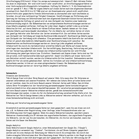
Streitbeilegung (OS) bereit:
https://ec.europa.eu/consumers/odr.
Unsere E-Mail-Adresse finden
Sie oben im Impressum. Wir sind nicht bereit oder verpflichtet, an Streitbeilegungsverfahren vor
einer Verbraucherschlichtungsstelle teilzunehmen. Haftung für Inhalte 2 / 4 Als Diensteanbieter
sind wir gemäß § 7 Abs.1 TMG für eigene Inhalte auf diesen Seiten nach den allgemeinen Gesetzen
verantwortlich. Nach §§ 8 bis 10 TMG sind wir als Diensteanbieter jedoch nicht verpflichtet,
übermittelte oder gespeicherte fremde Informationen zu überwachen oder nach Umständen zu
forschen, die auf eine rechtswidrige Tätigkeit hinweisen. Verpflichtungen zur Entfernung oder
Sperrung der Nutzung von Informationen nach den allgemeinen Gesetzen bleiben hiervon unberührt.
Eine diesbezügliche Haftung ist jedoch erst ab dem Zeitpunkt der Kenntnis einer konkreten
Rechtsverletzung möglich. Bei Bekanntwerden von entsprechenden Rechtsverletzungen werden wir
diese Inhalte umgehend entfernen. Haftung für Links Unser Angebot enthält Links zu externen
Websites Dritter, auf deren Inhalte wir keinen Einfluss haben. Deshalb können wir für diese
fremden Inhalte auch keine Gewähr übernehmen. Für die Inhalte der verlinkten Seiten ist stets
der jeweilige Anbieter oder Betreiber der Seiten verantwortlich. Die verlinkten Seiten wurden
zum Zeitpunkt der Verlinkung auf mögliche Rechtsverstöße überprüft. Rechtswidrige Inhalte waren
zum Zeitpunkt der Verlinkung nicht erkennbar. Eine permanente inhaltliche Kontrolle der verlinkten
Seiten ist jedoch ohne konkrete Anhaltspunkte einer Rechtsverletzung nicht zumutbar. Bei
Bekanntwerden von Rechtsverletzungen werden wir derartige Links umgehend entfernen.
Urheberrecht Die durch die Seitenbetreiber erstellten Inhalte und Werke auf diesen Seiten
unterliegen dem deutschen Urheberrecht. Die Vervielfältigung, Bearbeitung, Verbreitung und jede
Art der Verwertung außerhalb der Grenzen des Urheberrechtes bedürfen der schriftlichen
Zustimmung des jeweiligen Autors bzw. Erstellers. Downloads und Kopien dieser Seite sind nur für
den privaten, nicht kommerziellen Gebrauch gestattet. Soweit die Inhalte auf dieser Seite nicht
vom Betreiber erstellt wurden, werden die Urheberrechte Dritter beachtet. Insbesondere werden
Inhalte Dritter als solche gekennzeichnet. Sollten Sie trotzdem auf eine Urheberrechtsverletzung
aufmerksam werden, bitten wir um einen entsprechenden Hinweis. Bei Bekanntwerden von
Rechtsverletzungen werden wir derartige Inhalte umgehend entfernen.
Datenschutz
Hinweise zum Datenschutz
Töbich Design freut sich über Ihren Besuch auf unserer Web-Site sowie über Ihr Interesse an
unserem Unternehmen und unseren Produkten. Wir nehmen den Schutz Ihrer privaten Daten ernst
und wir möchten, dass Sie sich beim Besuch unserer Internet-Seiten wohl fühlen. Den strikten
Schutz Ihrer Privatsphäre bei der Verarbeitung personenbezogener Daten berücksichtigen wir
selbstverständlich bei allen unseren Geschäftsprozessen. Wir verarbeiten personenbezogene Daten,
die beim Besuch unserer Webseiten erhoben werden, gemäß den datenschutzrechtlichen
Bestimmungen des Landes, in dem die für die Datenverarbeitung verantwortliche Stelle sitzt. Die
Webseiten von Töbich Design können Links zu Webseiten anderer Anbieter enthalten, auf die sich
diese Datenschutzerklärung nicht erstreckt.
Erhebung und Verarbeitung personenbezogener Daten
Grundsätzlich werden personenbezogene Daten nur dann gespeichert, wenn Sie uns diese von sich
aus, z.B. im Rahmen einer Registrierung, einer Umfrage, eines Preisausschreibens oder zur
Durchführung eines Vertrages angeben. Wenn Sie unsere Webseiten besuchen, speichern unsere
Webserver standardmäßig die IP-Adresse des zugreifenden Rechners, das zugreifende Programm,
die Webseite, von der aus Sie uns besuchen, die Webseiten, die Sie bei uns besuchen, sowie das
Datum und die Dauer des Besuches.
Google Analytics
Diese Website benutzt Google Analytics, einen Webanalysedienst der Google Inc. ("Google").
Google Analytics verwendet sog. "Cookies", Textdateien, die auf Ihrem Computer gespeichert
werden und die eine Analyse der Benutzung der Website durch Sie ermöglichen. Die durch den
Cookie erzeugten Informationen über Ihre Benutzung dieser Website werden in der Regel an einen
Server von Google in den USA übertragen und dort gespeichert. Im Falle der Aktivierung der IP-