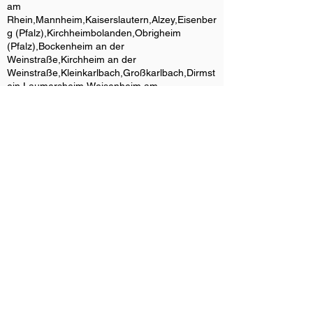
am
Rhein,Mannheim,Kaiserslautern,Alzey,Eisenber
g (Pfalz),Kirchheimbolanden,Obrigheim
(Pfalz),Bockenheim an der
Weinstraße,Kirchheim an der
Weinstraße,Kleinkarlbach,Großkarlbach,Dirmst
ein,Laumersheim,Weisenheim am
Sand,Weisenheim am
Berg,Freinsheim,Herxheim am
Berg,Kallstadt,Erpolzheim,Ellerstadt,Lambshei
m,Maxdorf,Birkenheide,Fußgönheim,Offstein,
Monsheim,Flörsheim-
Dalsheim,Ebertsheim,Quirnheim,Mertesheim,B
issersheim,Pfalz,Vorderpfalz,Rhein-Pfalz-
Kreis,Landkreis Bad
Dürkheim,Rheinhessen,Metropolregion Rhein-
Neckar,Südliche
Weinstraße,Weinstraße,Deutsche
Weinstraße,Fahrzeugbeklebung Pfalz,LKW
Beschriftung Bad Dürkheim,Werbetechnik
Landkreis Bad Dürkheim,Fahrzeugfolierung
Rheinland-
Pfalz,Grünstadt,Obersülzen,Leistadt,Ungstein,
Wachenheim an der