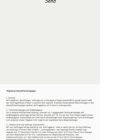
Send
Allgemeine Geschäftsbedingungen
1. Geltung
Alle Angebote, Bestellungen, Aufträge und Lieferungen erfolgen ausschließlich gemäß unseren AGB.
Der Vertragsschluss erfolgt in deutsch oder englisch. Eventuell abweichenden Bestimmungen in den
Geschäftsbedingungen unseres Auftraggebers wird hiermit widersprochen.
2. Farbbezeichnungen und Größenangaben
Die in unseren Publikationen (Katalog, Internet etc.) angegebenen Farbbezeichnungen und
Größenangaben unterliegen keinen Normen. Gleiches gilt für die auf den Textillabeln angebrachten
Größenangaben. Rückschlüsse auf bestimmte Abmessungen oder allgemeingültige Farbvorstellungen
sind aufgrund dieser Angaben nicht möglich und begründen keine Beanstandungen.
3. Urheberrecht und sonstige Schutzrechte
Mit der Auftragserteilung bestätigt der Auftraggeber, dass er sämtliche für die Durchführung
des Auftrags erforderlichen Urheber-, Leistungsschutz- und sonstigen Rechte innehält bzw.
abgelöst hat. Er übernimmt hierfür die volle Haftung und stellt die Firma Töbich Textildesigne
von allen Ansprüchen Dritter frei, insbesondere von Ansprüchen wettbewerbs- und
urheberrechtlicher Art. Das Urheberrecht an den von der Firma Töbich Textildesigne
hergestellten Entwürfen, Designs, Skizzen u. a. steht dieser in vollem Umfang alleine zu.