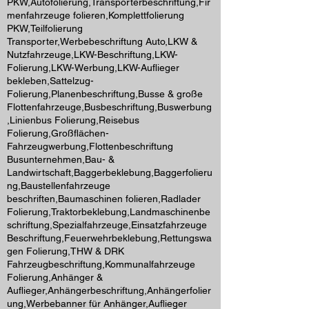
PKW,Autofolierung,Transporterbeschriftung,Fir
menfahrzeuge folieren,Komplettfolierung
PKW,Teilfolierung
Transporter,Werbebeschriftung Auto,LKW &
Nutzfahrzeuge,LKW-Beschriftung,LKW-
Folierung,LKW-Werbung,LKW-Auflieger
bekleben,Sattelzug-
Folierung,Planenbeschriftung,Busse & große
Flottenfahrzeuge,Busbeschriftung,Buswerbung
,Linienbus Folierung,Reisebus
Folierung,Großflächen-
Fahrzeugwerbung,Flottenbeschriftung
Busunternehmen,Bau- &
Landwirtschaft,Baggerbeklebung,Baggerfolieru
ng,Baustellenfahrzeuge
beschriften,Baumaschinen folieren,Radlader
Folierung,Traktorbeklebung,Landmaschinenbe
schriftung,Spezialfahrzeuge,Einsatzfahrzeuge
Beschriftung,Feuerwehrbeklebung,Rettungswa
gen Folierung,THW & DRK
Fahrzeugbeschriftung,Kommunalfahrzeuge
Folierung,Anhänger &
Auflieger,Anhängerbeschriftung,Anhängerfolier
ung,Werbebanner für Anhänger,Auflieger