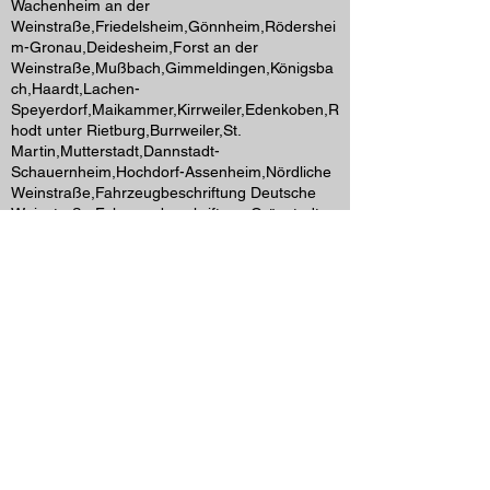
Wachenheim an der
Weinstraße,Friedelsheim,Gönnheim,Rödershei
m-Gronau,Deidesheim,Forst an der
Weinstraße,Mußbach,Gimmeldingen,Königsba
ch,Haardt,Lachen-
Speyerdorf,Maikammer,Kirrweiler,Edenkoben,R
hodt unter Rietburg,Burrweiler,St.
Martin,Mutterstadt,Dannstadt-
Schauernheim,Hochdorf-Assenheim,Nördliche
Weinstraße,Fahrzeugbeschriftung Deutsche
Weinstraße,Fahrzeugbeschriftung Grünstadt
Weinstraße,Fahrzeugbeklebung Bad
Dürkheim,LKW Beschriftung Neustadt
Weinstraße,Baumaschinen Beschriftung
Pfalz,Landmaschinen Beschriftung
Weinstraße,Werbetechnik Deutsche
Weinstraße,Stickerei Grünstadt,Textilstickerei
Pfalz,Arbeitsbekleidung besticken,Logo
Stickerei,Textilveredelung
Grünstadt,Bestickung
Arbeitskleidung,Firmenbekleidung
besticken,Personalisiertes Sticklogo,Bestickte
Shirts,Bestickte Hoodies,Bestickte
Kappen,Stickservice Pfalz,Stickerei