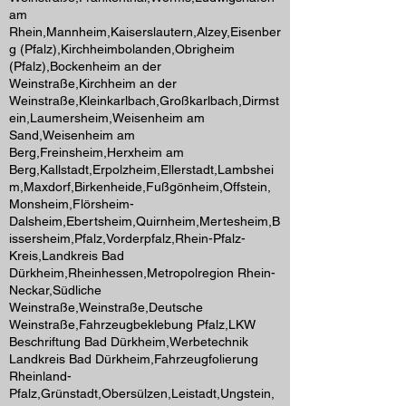
am
Rhein,Mannheim,Kaiserslautern,Alzey,Eisenber
g (Pfalz),Kirchheimbolanden,Obrigheim
(Pfalz),Bockenheim an der
Weinstraße,Kirchheim an der
Weinstraße,Kleinkarlbach,Großkarlbach,Dirmst
ein,Laumersheim,Weisenheim am
Sand,Weisenheim am
Berg,Freinsheim,Herxheim am
Berg,Kallstadt,Erpolzheim,Ellerstadt,Lambshei
m,Maxdorf,Birkenheide,Fußgönheim,Offstein,
Monsheim,Flörsheim-
Dalsheim,Ebertsheim,Quirnheim,Mertesheim,B
issersheim,Pfalz,Vorderpfalz,Rhein-Pfalz-
Kreis,Landkreis Bad
Dürkheim,Rheinhessen,Metropolregion Rhein-
Neckar,Südliche
Weinstraße,Weinstraße,Deutsche
Weinstraße,Fahrzeugbeklebung Pfalz,LKW
Beschriftung Bad Dürkheim,Werbetechnik
Landkreis Bad Dürkheim,Fahrzeugfolierung
Rheinland-
Pfalz,Grünstadt,Obersülzen,Leistadt,Ungstein,