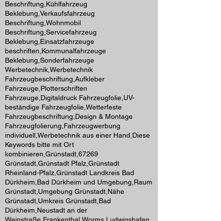
Beschriftung,Kühlfahrzeug
Beklebung,Verkaufsfahrzeug
Beschriftung,Wohnmobil
Beschriftung,Servicefahrzeug
Beklebung,Einsatzfahrzeuge
beschriften,Kommunalfahrzeuge
Beklebung,Sonderfahrzeuge
Werbetechnik,Werbetechnik
Fahrzeugbeschriftung,Aufkleber
Fahrzeuge,Plotterschriften
Fahrzeuge,Digitaldruck Fahrzeugfolie,UV-
beständige Fahrzeugfolie,Wetterfeste
Fahrzeugbeschriftung,Design & Montage
Fahrzeugfolierung,Fahrzeugwerbung
individuell,Werbetechnik aus einer Hand,Diese
Keywords bitte mit Ort
kombinieren,Grünstadt,67269
Grünstadt,Grünstadt Pfalz,Grünstadt
Rheinland-Pfalz,Grünstadt Landkreis Bad
Dürkheim,Bad Dürkheim und Umgebung,Raum
Grünstadt,Umgebung Grünstadt,Nähe
Grünstadt,Umkreis Grünstadt,Bad
Dürkheim,Neustadt an der
Weinstraße,Frankenthal,Worms,Ludwigshafen