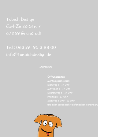
Töbich Design
Carl-Zeiss-Str. 7
67269 Grünstadt
Tel.:
06359- 95 3 98 00
info@toebichdesign.de
Impressum
Öffnungszeiten:
Montag geschlossen
Dienstag 8 - 17 Uhr
Mittwoch 8 - 17
Uhr
Donnerstag 8 - 17
Uhr
Freitag 8 - 17
Uhr
Samstag 8 Uhr
- 12 Uhr
und sehr gerne nach telefonischer Vereinbarung