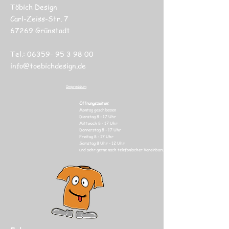
Töbich Design
Carl-Zeiss-Str. 7
67269 Grünstadt
Tel.:
06359- 95 3 98 00
info@toebichdesign.de
Impressum
Öffnungszeiten:
Montag geschlossen
Dienstag 8 - 17 Uhr
Mittwoch 8 - 17
Uhr
Donnerstag 8 - 17
Uhr
Freitag 8 - 17
Uhr
Samstag 8 Uhr
- 12 Uhr
und sehr gerne nach telefonischer Vereinbarung