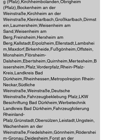
g (Pfalz),Kirchheimbolanden,Obrigheim
(Pfalz),Bockenheim an der
Weinstraße,Kirchheim an der
Weinstraße,Kleinkarlbach,Großkarlbach,Dirmst
ein,Laumersheim,Weisenheim am
Sand,Weisenheim am
Berg,Freinsheim,Herxheim am
Berg,Kallstadt,Erpolzheim,Ellerstadt,Lambshei
m,Maxdorf,Birkenheide,Fußgönheim,Offstein,
Monsheim,Flörsheim-
Dalsheim,Ebertsheim,Quirnheim,Mertesheim,B
issersheim,Pfalz,Vorderpfalz,Rhein-Pfalz-
Kreis,Landkreis Bad
Dürkheim,Rheinhessen,Metropolregion Rhein-
Neckar,Südliche
Weinstraße,Weinstraße,Deutsche
Weinstraße,Fahrzeugbeklebung Pfalz,LKW
Beschriftung Bad Dürkheim,Werbetechnik
Landkreis Bad Dürkheim,Fahrzeugfolierung
Rheinland-
Pfalz,Grünstadt,Obersülzen,Leistadt,Ungstein,
Wachenheim an der
Weinstraße,Friedelsheim,Gönnheim,Rödershei
m-Gronau,Deidesheim,Forst an der