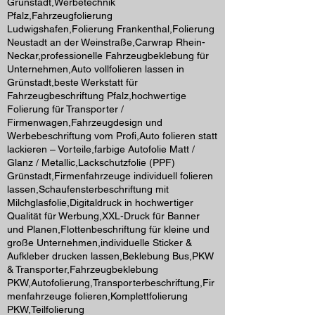
Grünstadt,Werbetechnik
Pfalz,Fahrzeugfolierung
Ludwigshafen,Folierung Frankenthal,Folierung
Neustadt an der Weinstraße,Carwrap Rhein-
Neckar,professionelle Fahrzeugbeklebung für
Unternehmen,Auto vollfolieren lassen in
Grünstadt,beste Werkstatt für
Fahrzeugbeschriftung Pfalz,hochwertige
Folierung für Transporter /
Firmenwagen,Fahrzeugdesign und
Werbebeschriftung vom Profi,Auto folieren statt
lackieren – Vorteile,farbige Autofolie Matt /
Glanz / Metallic,Lackschutzfolie (PPF)
Grünstadt,Firmenfahrzeuge individuell folieren
lassen,Schaufensterbeschriftung mit
Milchglasfolie,Digitaldruck in hochwertiger
Qualität für Werbung,XXL-Druck für Banner
und Planen,Flottenbeschriftung für kleine und
große Unternehmen,individuelle Sticker &
Aufkleber drucken lassen,Beklebung Bus,PKW
& Transporter,Fahrzeugbeklebung
PKW,Autofolierung,Transporterbeschriftung,Fir
menfahrzeuge folieren,Komplettfolierung
PKW,Teilfolierung