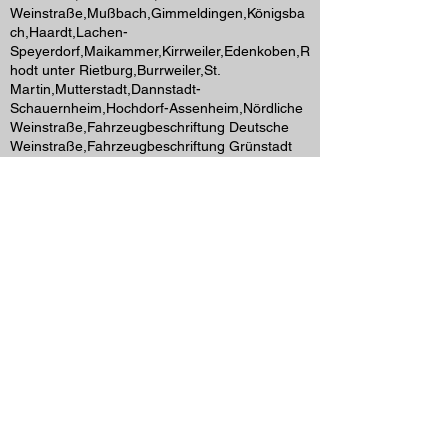
Weinstraße,Mußbach,Gimmeldingen,Königsba
ch,Haardt,Lachen-
Speyerdorf,Maikammer,Kirrweiler,Edenkoben,R
hodt unter Rietburg,Burrweiler,St.
Martin,Mutterstadt,Dannstadt-
Schauernheim,Hochdorf-Assenheim,Nördliche
Weinstraße,Fahrzeugbeschriftung Deutsche
Weinstraße,Fahrzeugbeschriftung Grünstadt
Weinstraße,Fahrzeugbeklebung Bad
Dürkheim,LKW Beschriftung Neustadt
Weinstraße,Baumaschinen Beschriftung
Pfalz,Landmaschinen Beschriftung
Weinstraße,Werbetechnik Deutsche
Weinstraße,Stickerei Grünstadt,Textilstickerei
Pfalz,Arbeitsbekleidung besticken,Logo
Stickerei,Textilveredelung
Grünstadt,Bestickung
Arbeitskleidung,Firmenbekleidung
besticken,Personalisiertes Sticklogo,Bestickte
Shirts,Bestickte Hoodies,Bestickte
Kappen,Stickservice Pfalz,Stickerei
Werbetechnik,Corporate Wear
Grünstadt,Bestickte