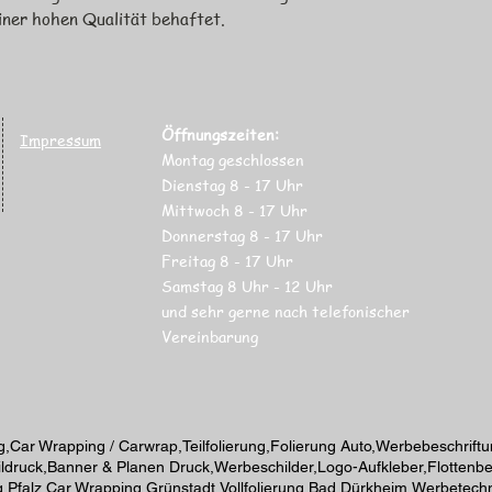
iner hohen Qualität behaftet.
Öffnungszeiten:
Impressum
Montag geschlossen
Dienstag 8 - 17 Uhr
Mittwoch 8 - 17
Uhr
Donnerstag 8 - 17
Uhr
Freitag 8 - 17
Uhr
Samstag 8 Uhr
- 12 Uhr
und sehr gerne nach telefonischer
Vereinbarung
,Car Wrapping / Carwrap,Teilfolierung,Folierung Auto,Werbebeschrift
druck,Banner & Planen Druck,Werbeschilder,Logo-Aufkleber,Flottenbesch
 Pfalz,Car Wrapping Grünstadt,Vollfolierung Bad Dürkheim,Werbetechn