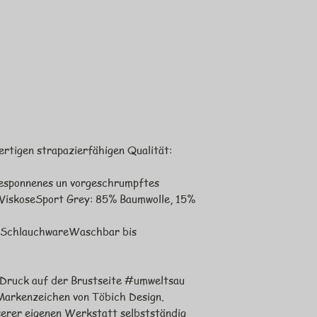
ertigen strapazierfähigen Qualität
:
esponnenes un vorgeschrumpftes
ViskoseSport Grey: 85% Baumwolle, 15%
dSchlauchwareWaschbar bis
e Druck auf der Brustseite #umweltsau
 Markenzeichen von Töbich Design.
serer eigenen Werkstatt selbstständig