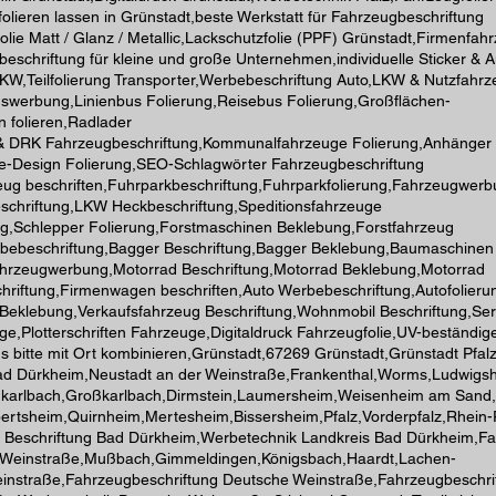
lieren lassen in Grünstadt,beste Werkstatt für Fahrzeugbeschriftung
olie Matt / Glanz / Metallic,Lackschutzfolie (PPF) Grünstadt,Firmenfah
nbeschriftung für kleine und große Unternehmen,individuelle Sticker & A
PKW,Teilfolierung Transporter,Werbebeschriftung Auto,LKW & Nutzfahr
swerbung,Linienbus Folierung,Reisebus Folierung,Großflächen-
 folieren,Radlader
 & DRK Fahrzeugbeschriftung,Kommunalfahrzeuge Folierung,Anhänger
ike-Design Folierung,SEO-Schlagwörter Fahrzeugbeschriftung
ug beschriften,Fuhrparkbeschriftung,Fuhrparkfolierung,Fahrzeugwer
schriftung,LKW Heckbeschriftung,Speditionsfahrzeuge
ng,Schlepper Folierung,Forstmaschinen Beklebung,Forstfahrzeug
erbebeschriftung,Bagger Beschriftung,Bagger Beklebung,Baumaschinen
Fahrzeugwerbung,Motorrad Beschriftung,Motorrad Beklebung,Motorrad
hriftung,Firmenwagen beschriften,Auto Werbebeschriftung,Autofolieru
 Beklebung,Verkaufsfahrzeug Beschriftung,Wohnmobil Beschriftung,Se
Plotterschriften Fahrzeuge,Digitaldruck Fahrzeugfolie,UV-beständig
 bitte mit Ort kombinieren,Grünstadt,67269 Grünstadt,Grünstadt Pfal
d Dürkheim,Neustadt an der Weinstraße,Frankenthal,Worms,Ludwigs
leinkarlbach,Großkarlbach,Dirmstein,Laumersheim,Weisenheim am San
rtsheim,Quirnheim,Mertesheim,Bissersheim,Pfalz,Vorderpfalz,Rhein-P
 Beschriftung Bad Dürkheim,Werbetechnik Landkreis Bad Dürkheim,Fa
er Weinstraße,Mußbach,Gimmeldingen,Königsbach,Haardt,Lachen-
einstraße,Fahrzeugbeschriftung Deutsche Weinstraße,Fahrzeugbeschri