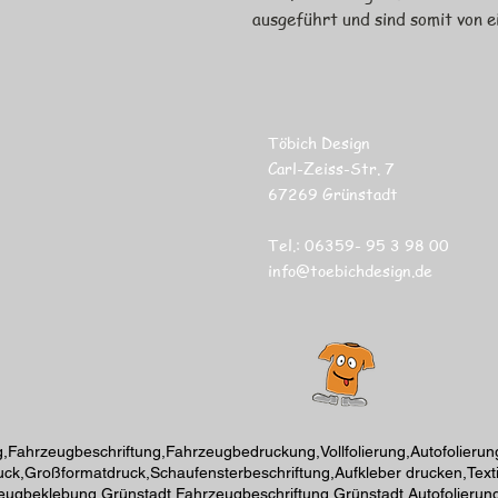
ausgeführt und sind somit von e
Töbich Design
Carl-Zeiss-Str. 7
67269 Grünstadt
Tel.: 06359- 95 3 98 00
info@toebichdesign.de
Fahrzeugbeschriftung,Fahrzeugbedruckung,Vollfolierung,Autofolierung
ruck,Großformatdruck,Schaufensterbeschriftung,Aufkleber drucken,Textil
zeugbeklebung Grünstadt,Fahrzeugbeschriftung Grünstadt,Autofolierung