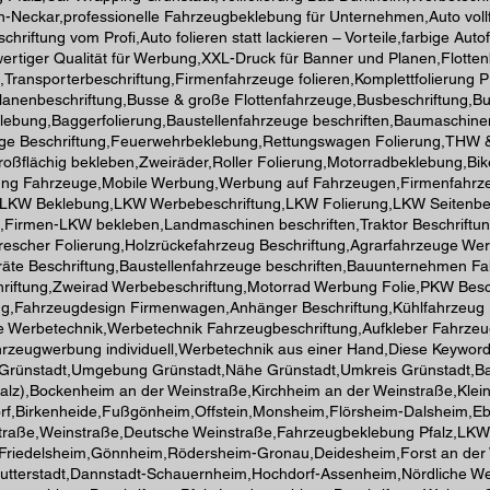
Neckar,professionelle Fahrzeugbeklebung für Unternehmen,Auto vollfo
ftung vom Profi,Auto folieren statt lackieren – Vorteile,farbige Autof
ochwertiger Qualität für Werbung,XXL-Druck für Banner und Planen,Flotte
ransporterbeschriftung,Firmenfahrzeuge folieren,Komplettfolierung 
anenbeschriftung,Busse & große Flottenfahrzeuge,Busbeschriftung,Bu
ebung,Baggerfolierung,Baustellenfahrzeuge beschriften,Baumaschinen
euge Beschriftung,Feuerwehrbeklebung,Rettungswagen Folierung,THW
roßflächig bekleben,Zweiräder,Roller Folierung,Motorradbeklebung,B
rung Fahrzeuge,Mobile Werbung,Werbung auf Fahrzeugen,Firmenfahrze
ng,LKW Beklebung,LKW Werbebeschriftung,LKW Folierung,LKW Seitenbe
ng,Firmen-LKW bekleben,Landmaschinen beschriften,Traktor Beschriftu
drescher Folierung,Holzrückefahrzeug Beschriftung,Agrarfahrzeuge W
räte Beschriftung,Baustellenfahrzeuge beschriften,Bauunternehmen 
hriftung,Zweirad Werbebeschriftung,Motorrad Werbung Folie,PKW Besc
rbung,Fahrzeugdesign Firmenwagen,Anhänger Beschriftung,Kühlfahrzeug
erbetechnik,Werbetechnik Fahrzeugbeschriftung,Aufkleber Fahrzeuge,
rzeugwerbung individuell,Werbetechnik aus einer Hand,Diese Keywords
Grünstadt,Umgebung Grünstadt,Nähe Grünstadt,Umkreis Grünstadt,Ba
Pfalz),Bockenheim an der Weinstraße,Kirchheim an der Weinstraße,K
rf,Birkenheide,Fußgönheim,Offstein,Monsheim,Flörsheim-Dalsheim,Ebe
straße,Weinstraße,Deutsche Weinstraße,Fahrzeugbeklebung Pfalz,LKW
ße,Friedelsheim,Gönnheim,Rödersheim-Gronau,Deidesheim,Forst an d
,Mutterstadt,Dannstadt-Schauernheim,Hochdorf-Assenheim,Nördliche W