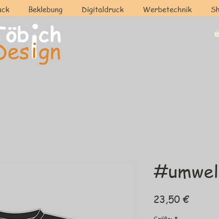
uck
Beklebung
Digitaldruck
Werbetechnik
S
#umwel
Preis
23,50 €
Größe:
*