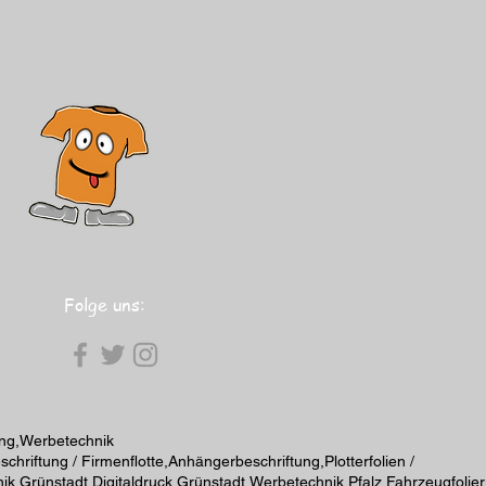
Folge uns:
ung,Werbetechnik
riftung / Firmenflotte,Anhängerbeschriftung,Plotterfolien /
ik Grünstadt,Digitaldruck Grünstadt,Werbetechnik Pfalz,Fahrzeugfolie