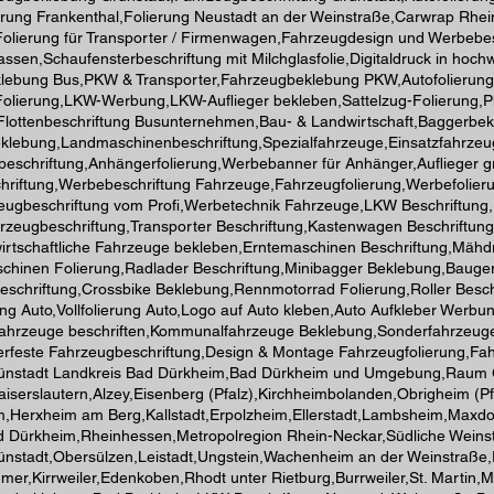
rung Frankenthal,Folierung Neustadt an der Weinstraße,Carwrap Rhein-
olierung für Transporter / Firmenwagen,Fahrzeugdesign und Werbebeschri
n lassen,Schaufensterbeschriftung mit Milchglasfolie,Digitaldruck in h
lebung Bus,PKW & Transporter,Fahrzeugbeklebung PKW,Autofolierung,T
olierung,LKW-Werbung,LKW-Auflieger bekleben,Sattelzug-Folierung,Pl
ottenbeschriftung Busunternehmen,Bau- & Landwirtschaft,Baggerbekl
beklebung,Landmaschinenbeschriftung,Spezialfahrzeuge,Einsatzfahrz
beschriftung,Anhängerfolierung,Werbebanner für Anhänger,Auflieger g
chriftung,Werbebeschriftung Fahrzeuge,Fahrzeugfolierung,Werbefolie
rzeugbeschriftung vom Profi,Werbetechnik Fahrzeuge,LKW Beschriftu
hrzeugbeschriftung,Transporter Beschriftung,Kastenwagen Beschriftu
irtschaftliche Fahrzeuge bekleben,Erntemaschinen Beschriftung,Mäh
schinen Folierung,Radlader Beschriftung,Minibagger Beklebung,Bauge
eschriftung,Crossbike Beklebung,Rennmotorrad Folierung,Roller Besc
ung Auto,Vollfolierung Auto,Logo auf Auto kleben,Auto Aufkleber We
ahrzeuge beschriften,Kommunalfahrzeuge Beklebung,Sonderfahrzeuge W
erfeste Fahrzeugbeschriftung,Design & Montage Fahrzeugfolierung,Fah
rünstadt Landkreis Bad Dürkheim,Bad Dürkheim und Umgebung,Raum 
iserslautern,Alzey,Eisenberg (Pfalz),Kirchheimbolanden,Obrigheim (
,Herxheim am Berg,Kallstadt,Erpolzheim,Ellerstadt,Lambsheim,Maxdo
ad Dürkheim,Rheinhessen,Metropolregion Rhein-Neckar,Südliche Wein
rünstadt,Obersülzen,Leistadt,Ungstein,Wachenheim an der Weinstra
er,Kirrweiler,Edenkoben,Rhodt unter Rietburg,Burrweiler,St. Martin